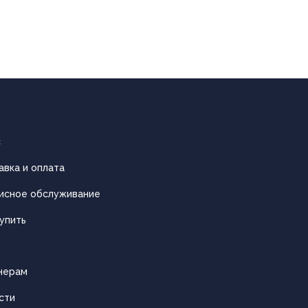
с
авка и оплата
исное обслуживание
упить
нерам
сти