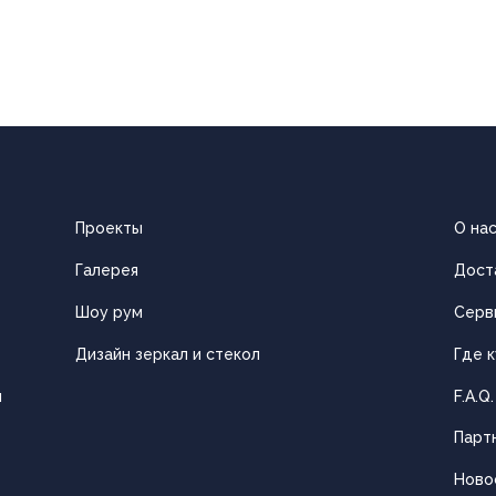
Проекты
О на
Галерея
Дост
Шоу рум
Серв
Дизайн зеркал и стекол
Где к
ы
F.A.Q.
Парт
Ново