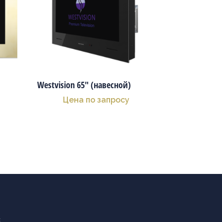
Westvision 65″ (навесной)
Цена по запросу
с