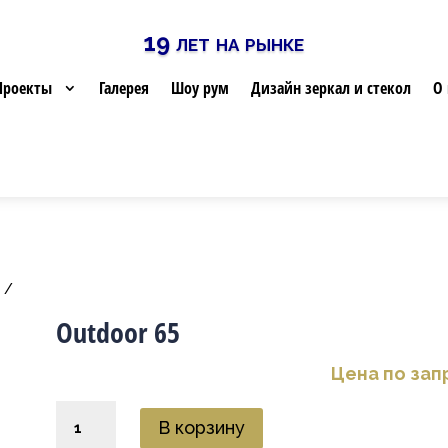
19 лет на рынке
Проекты
Галерея
Шоу рум
Дизайн зеркал и стекол
О 
c
/
Outdoor 65
Цена по зап
Количество
В корзину
товара