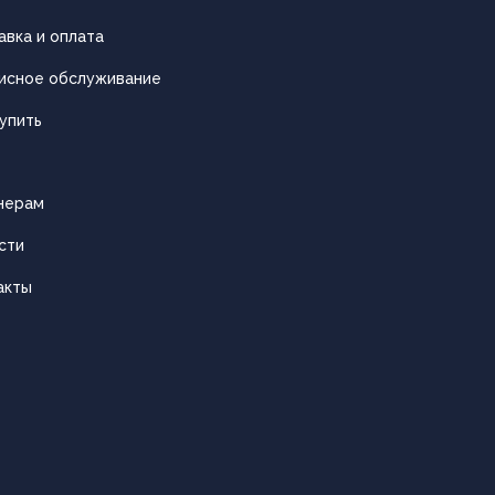
авка и оплата
исное обслуживание
упить
нерам
сти
акты