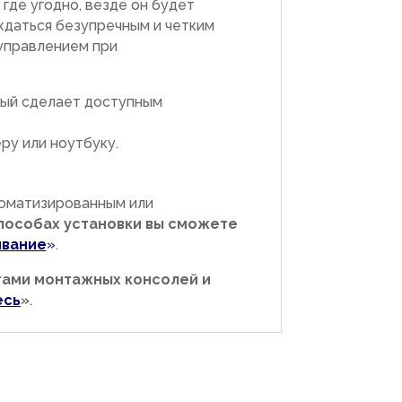
где угодно, везде он будет
ждаться безупречным и четким
управлением при
рый сделает доступным
ру или ноутбуку.
томатизированным или
пособах установки вы сможете
ивание
»
.
тами монтажных консолей и
есь
».