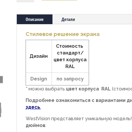
Outdoor
65
Описание
Детали
Стилевое решение экрана
Стоимость
стандарт/
Дизайн
цвет корпуса
RAL
Design
по запросу
* можно выбрать
цвет корпуса RAL
(стоимос
Подробнее ознакомиться с вариантами ди
здесь
.
WestVision представляет уникальную модель
дюймов
.