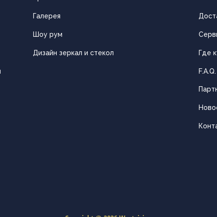
Галерея
Дост
Шоу рум
Серв
Дизайн зеркал и стекол
Где к
ы
F.A.Q.
Парт
Ново
Конт