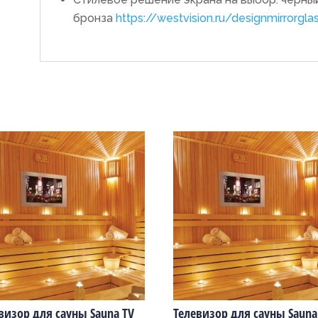
бронза
https://westvision.ru/designmirrorgla
визор для сауны Sauna TV
Телевизор для сауны Sauna