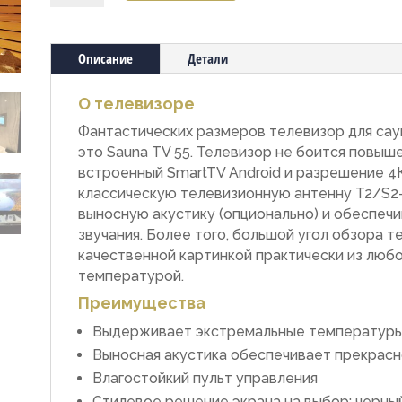
Телевизор
для
сауны
Описание
Детали
Sauna
TV
О телевизоре
55
Фантастических размеров телевизор для сау
это Sauna TV 55. Телевизор не боится повы
встроенный SmartTV Android и разрешение 4К
классическую телевизионную антенну T2/S2
выносную акустику (опционально) и обеспеч
звучания. Более того, большой угол обзора 
качественной картинкой практически из люб
температурой.
Преимущества
Выдерживает экстремальные температуры (д
Выносная акустика обеспечивает прекрасн
Влагостойкий пульт управления
Стилевое решение экрана на выбор: черный