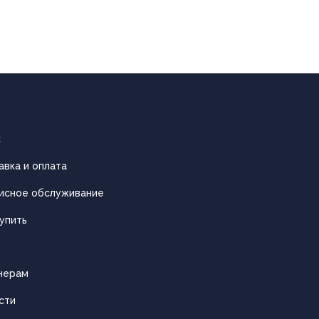
с
авка и оплата
исное обслуживание
упить
нерам
сти