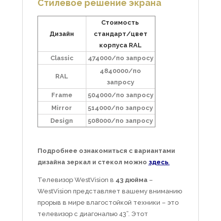
Стилевое решение экрана
Стоимость
Дизайн
стандарт/цвет
корпуса RAL
Classic
474000/по запросу
4840000/по
RAL
запросу
Frame
504000/по запросу
Mirror
514000/по запросу
Design
508000/по запросу
Подробнее ознакомиться с вариантами
дизайна зеркал и стекол можно
здесь
.
Телевизор WestVision в
43 дюйма
–
WestVision представляет вашему вниманию
прорыв в мире влагостойкой техники – это
телевизор с диагональю 43”. Этот