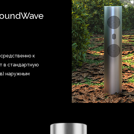
SoundWave
осредственно к
т в стандартную
ов) наружным