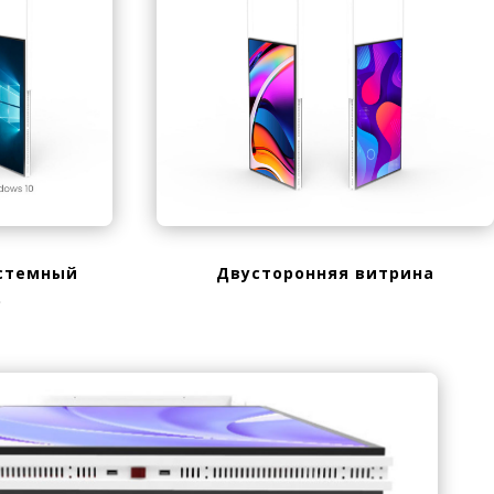
стемный
Двусторонняя витрина
р