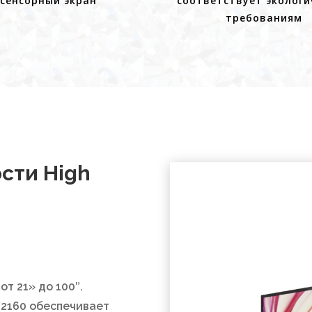
сенсорный экран
соответствует экологи
требованиям
сти High
т 21» до 100″.
*2160 обеспечивает