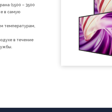
ана (1500 – 3500
е в самую
им температурам,
оздухе в течение
лужбы.