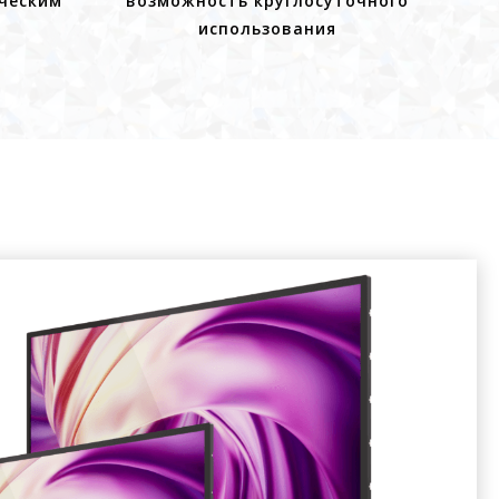
ческим
возможность круглосуточного
использования