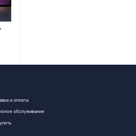
»
с
авка и оплата
исное обслуживание
упить