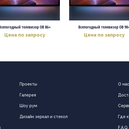
Всепогодный телевизор OB 86»
Всепогодный телевизор OB 98
Цена по запросу
Цена по запросу
Проекты
О на
Галерея
Дост
Шоу рум
Серв
Дизайн зеркал и стекол
Где к
ы
F.A.Q.