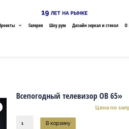
19 лет на рынке
Проекты
Галерея
Шоу рум
Дизайн зеркал и стекол
О 
Всепогодный телевизор OB 65»
Цена по зап
Количество
В корзину
товара