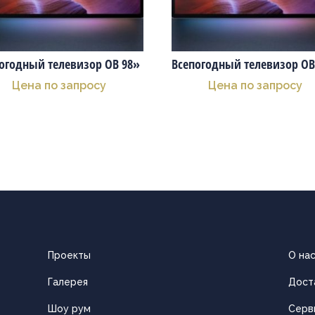
огодный телевизор OB 98»
Всепогодный телевизор OB
Цена по запросу
Цена по запросу
Проекты
О на
Галерея
Дост
Шоу рум
Серв