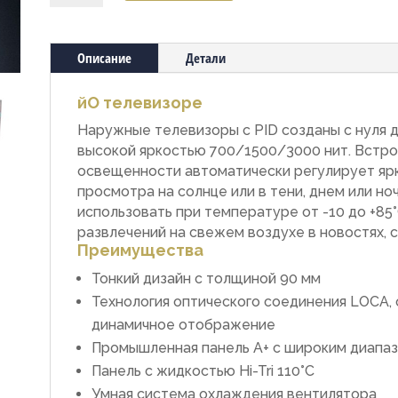
Всепогодный
телевизор
OB
Описание
Детали
65''
йО телевизоре
Наружные телевизоры с PID созданы с нуля д
высокой яркостью 700/1500/3000 нит. Встр
освещенности автоматически регулирует ярк
просмотра на солнце или в тени, днем ​​или 
использовать при температуре от -10 до +85°
развлечений на свежем воздухе в новостях, с
Преимущества
Тонкий дизайн с толщиной 90 мм
Технология оптического соединения LOCA
динамичное отображение
Промышленная панель A+ с широким диапаз
Панель с жидкостью Hi-Tri 110°C
Умная система охлаждения вентилятора