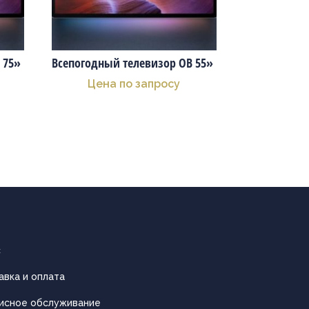
 75»
Всепогодный телевизор OB 55»
Цена по запросу
с
авка и оплата
исное обслуживание