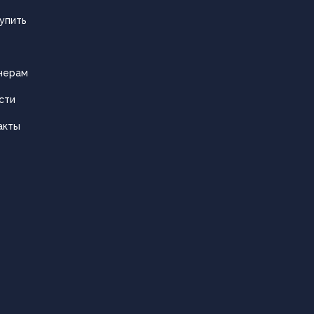
упить
нерам
сти
акты